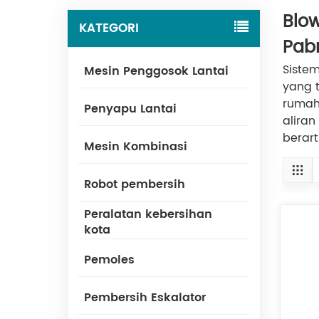
Blow
KATEGORI
Pab
Siste
Mesin Penggosok Lantai
yang t
rumah,
Penyapu Lantai
aliran
berar
Mesin Kombinasi
Robot pembersih
Peralatan kebersihan
kota
Pemoles
Pembersih Eskalator