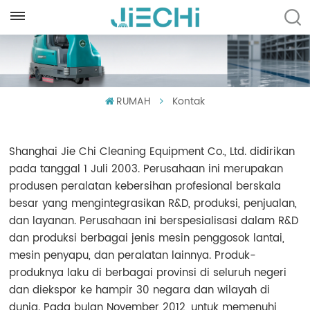
INDONESIA
English
RUMAH
Kontak
Français
Русский
Shanghai Jie Chi Cleaning Equipment Co., Ltd. didirikan
Español
pada tanggal 1 Juli 2003. Perusahaan ini merupakan
produsen peralatan kebersihan profesional berskala
Português
besar yang mengintegrasikan R&D, produksi, penjualan,
dan layanan. Perusahaan ini berspesialisasi dalam R&D
العربية
dan produksi berbagai jenis mesin penggosok lantai,
mesin penyapu, dan peralatan lainnya. Produk-
Türkçe
produknya laku di berbagai provinsi di seluruh negeri
Tiếng Việt
dan diekspor ke hampir 30 negara dan wilayah di
dunia. Pada bulan November 2012, untuk memenuhi