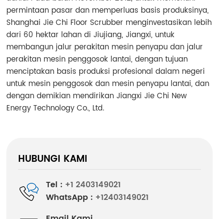
Indonesia
permintaan pasar dan memperluas basis produksinya,
Shanghai Jie Chi Floor Scrubber menginvestasikan lebih
中文
dari 60 hektar lahan di Jiujiang, Jiangxi, untuk
membangun jalur perakitan mesin penyapu dan jalur
perakitan mesin penggosok lantai, dengan tujuan
menciptakan basis produksi profesional dalam negeri
untuk mesin penggosok dan mesin penyapu lantai, dan
dengan demikian mendirikan Jiangxi Jie Chi New
Energy Technology Co., Ltd.
HUBUNGI KAMI
Tel :
+1 2403149021
WhatsApp :
+12403149021
Email Kami