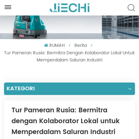
INDONESIA
English
RUMAH
Berita
Français
Tur Pameran Rusia: Bermitra Dengan Kolaborator Lokal Untuk
Русский
Memperdalam Saluran Industri
Español
KATEGORI
Português
العربية
Tur Pameran Rusia: Bermitra
Türkçe
dengan Kolaborator Lokal untuk
Tiếng Việt
Memperdalam Saluran Industri