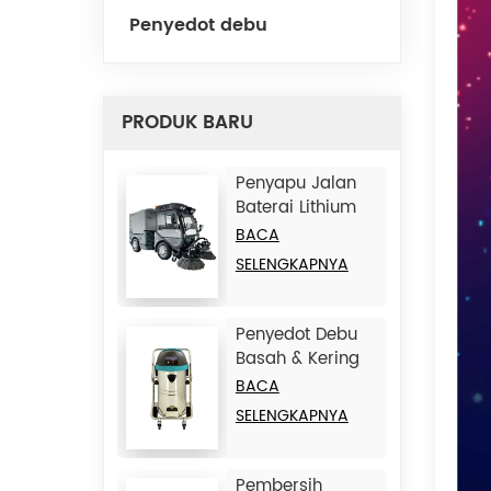
Penyedot debu
PRODUK BARU
Penyapu Jalan
Baterai Lithium
JC-D9
BACA
SELENGKAPNYA
Penyedot Debu
Basah & Kering
Besi JC1245
BACA
SELENGKAPNYA
Pembersih