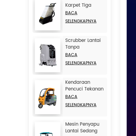
Karpet Tiga
dalam Satu
BACA
JIECHI C15
SELENGKAPNYA
Scrubber Lantai
Tanpa
Pengemudi
BACA
Cerdas Besar
SELENGKAPNYA
JIECHI JC80
Kendaraan
Pencuci Tekanan
Tinggi 3 Roda
BACA
JIECHI Q1
SELENGKAPNYA
Mesin Penyapu
Lantai Sedang