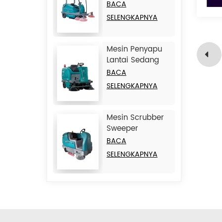
JIECHI BA2100
BACA
SELENGKAPNYA
Mesin Penyapu
Lantai Sedang
JIECHI BA1400
BACA
SELENGKAPNYA
Mesin Scrubber
Sweeper
Kombinasi Besar
BACA
yang Dapat
SELENGKAPNYA
Dinaiki JIECHI
M17