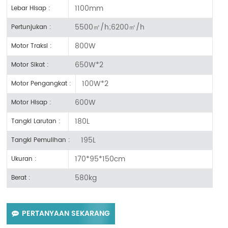
1100mm
Lebar Hisap :
5500㎡/h;6200㎡/h
Pertunjukan :
800W
Motor Traksi :
650W*2
Motor Sikat :
100W*2
Motor Pengangkat :
600W
Motor Hisap :
180L
Tangki Larutan :
195L
Tangki Pemulihan :
170*95*150cm
Ukuran :
580kg
Berat :
PERTANYAAN SEKARANG