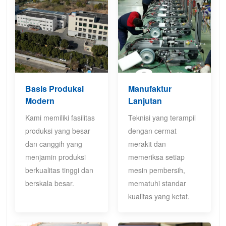
Basis Produksi
Manufaktur
Modern
Lanjutan
Kami memiliki fasilitas
Teknisi yang terampil
produksi yang besar
dengan cermat
dan canggih yang
merakit dan
menjamin produksi
memeriksa setiap
berkualitas tinggi dan
mesin pembersih,
berskala besar.
mematuhi standar
kualitas yang ketat.