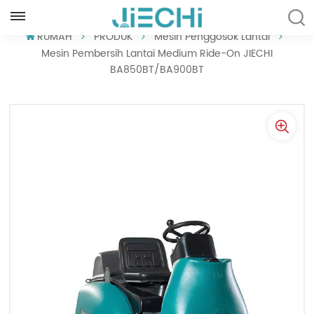
INDONESIA
RUMAH
PRODUK
Mesin Penggosok Lantai
Mesin Pembersih Lantai Medium Ride-On JIECHI
BA850BT/BA900BT
English
Français
Русский
Español
Português
العربية
Türkçe
Tiếng Việt