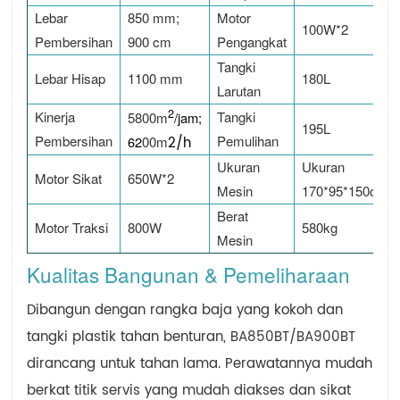
Lebar
850 mm;
Motor
100W*2
Pembersihan
900 cm
Pengangkat
Tangki
Lebar Hisap
1100 mm
180L
Larutan
2
Kinerja
Tangki
5800m
/jam;
195L
Pembersihan
Pemulihan
62
00
m
2
/h
Ukuran
Ukuran
Motor Sikat
650W*2
Mesin
170*95*150cm
Berat
Motor Traksi
800W
580kg
Mesin
Kualitas Bangunan & Pemeliharaan
Dibangun dengan rangka baja yang kokoh dan
tangki plastik tahan benturan, BA850BT/BA900BT
dirancang untuk tahan lama. Perawatannya mudah
berkat titik servis yang mudah diakses dan sikat