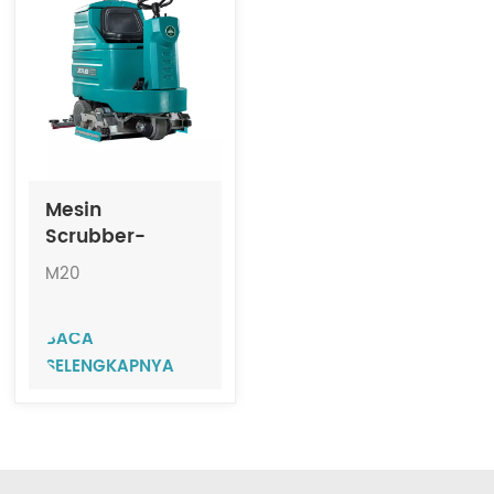
Indonesia
中文
Mesin
Scrubber-
Sweeper
M20
Kombinasi Kecil
yang Dapat
BACA
Dinaiki JIECHI
SELENGKAPNYA
M20