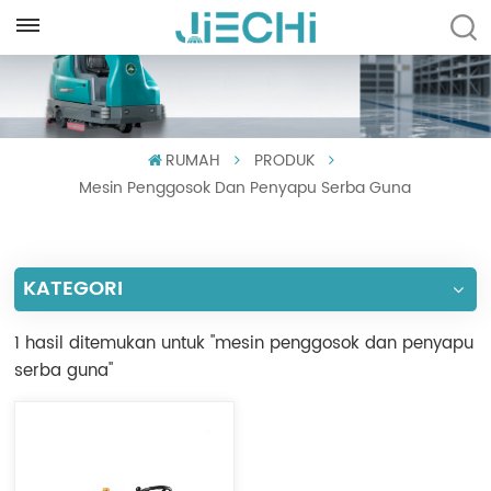
INDONESIA
English
RUMAH
PRODUK
Français
Mesin Penggosok Dan Penyapu Serba Guna
Русский
Español
KATEGORI
Português
1 hasil ditemukan untuk "mesin penggosok dan penyapu
العربية
serba guna"
Türkçe
Tiếng Việt