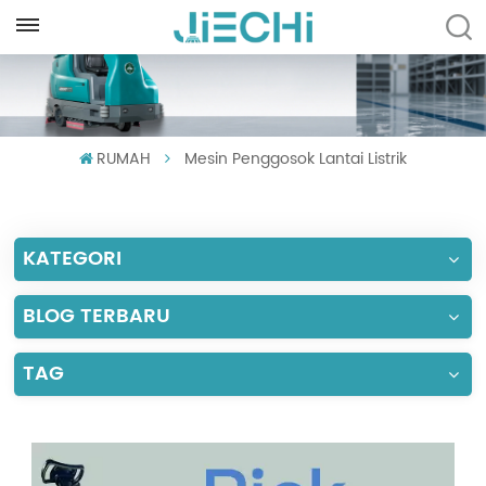
INDONESIA
English
RUMAH
Mesin Penggosok Lantai Listrik
Français
Русский
KATEGORI
Español
Português
BLOG TERBARU
العربية
TAG
Türkçe
Tiếng Việt