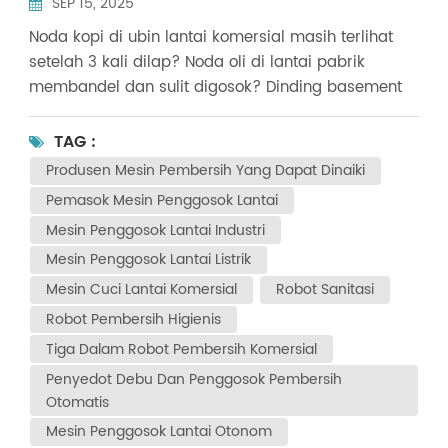
SEP 15, 2025
Pencocokan Presisi
Noda kopi di ubin lantai komersial masih terlihat
setelah 3 kali dilap? Noda oli di lantai pabrik
membandel dan sulit digosok? Dinding basement
berjamur selama musim hujan, dan semakin
menyebar setiap kali dilap? Berhentilah
TAG :
mengandalkan pembersihan dengan tenaga
Produsen Mesin Pembersih Yang Dapat Dinaiki
kasar! Hari ini, kami mendemonstrasikan 3 uji coba
Pemasok Mesin Penggosok Lantai
nyata untuk membantu Anda memilih peralatan
Mesin Penggosok Lantai Industri
pembersih yang tepat dan mengatasi noda
Mesin Penggosok Lantai Listrik
membandel dengan mudah! Noda Cair
KomersialPoin Masalah: Terminal bus/mal
Mesin Cuci Lantai Komersial
Robot Sanitasi
beroperasi dalam waktu lama dengan waktu henti
Robot Pembersih Higienis
yang minimal. Pembersihan manual membutuhkan
Tiga Dalam Robot Pembersih Komersial
waktu yang lama untuk cakupan yang menyeluruh.
Penyedot Debu Dan Penggosok Pembersih
Mesin penggosok lantai otonom dapat menangani
Otomatis
sebagian beban kerja pembersihan. Jiechi JC80
Mesin Penggosok Lantai Otonom
Mesin Penggosok Lantai Otonom Hasil Tes:Operasi